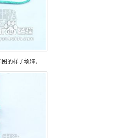
如图的样子颂婶。