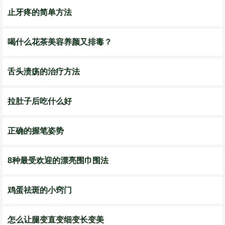
止牙疼的简单方法
喝什么花茶美容养颜又排毒？
舌头溃疡的治疗方法
拉肚子后吃什么好
正确的握笔姿势
8种最受欢迎的漂亮围巾围法
鸡蛋祛斑的小窍门
怎么让腿变直变细变长变美