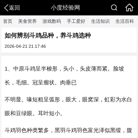
小度经验网
返回
首页
美食营养
游戏数码
手工爱好
生活知识
生活百科
如何辨别斗鸡品种，养斗鸡选种
2026-04-21 21:17:46
1、中原斗鸡呈半梭形，头小，头皮薄而紧。脸坡
长，毛细。冠呈瘤状。肉垂已
不明显。喙短粗呈弧形，眼大，眼窝深，虹彩为水白
眼和豆绿眼。耳叶短小。
斗鸡羽色种类繁多，黑羽斗鸡羽色富光泽似黑缎，腹