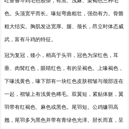
吐鲁番斗鸡毛色较杂，有黑、浅麻、栗褐色三种毛
色。头顶宽平而长。喙短弯曲粗壮，强劲有力。骨骼
粗大结实。胸肌发达宽厚。腿、颈长，昂立时体态威
武，富有斗鸡的特征。
冠为复冠，矮小，稍高于头羽，冠色为深红色，耳
垂、肉髯红色，眼睛红色，有的呈褐色。上喙褐色，
下喙浅黄色，喙下部有一块红色皮肤褶皱与颈部连在
一起，褶皱上有浅黄色稀毛。双翼短，紧贴体躯，翼
羽带有红褐色、麻色或黑色。尾羽短。公鸡镰羽高
翘，尾羽多为黑色并带有青绿色光泽。胫长而直，呈