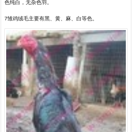
色纯白，无杂色羽。
7雏鸡绒毛主要有黑、黄、麻、白等色。