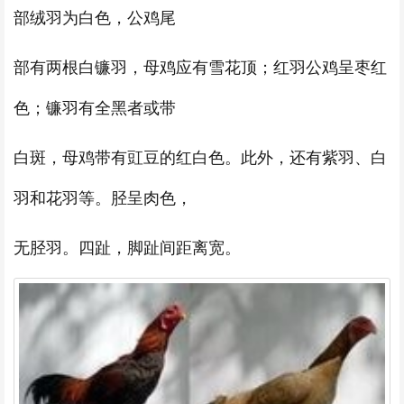
部绒羽为白色，公鸡尾
部有两根白镰羽，母鸡应有雪花顶；红羽公鸡呈枣红
色；镰羽有全黑者或带
白斑，母鸡带有豇豆的红白色。此外，还有紫羽、白
羽和花羽等。胫呈肉色，
无胫羽。四趾，脚趾间距离宽。