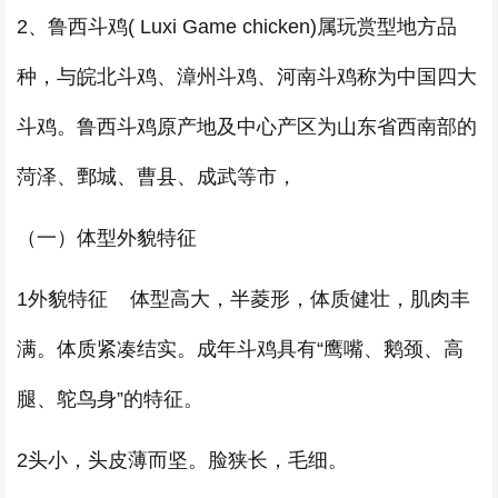
2、鲁西斗鸡( Luxi Game chicken)属玩赏型地方品
种，与皖北斗鸡、漳州斗鸡、河南斗鸡称为中国四大
斗鸡。鲁西斗鸡原产地及中心产区为山东省西南部的
菏泽、鄄城、曹县、成武等市，
（一）体型外貌特征
1外貌特征 体型高大，半菱形，体质健壮，肌肉丰
满。体质紧凑结实。成年斗鸡具有“鹰嘴、鹅颈、高
腿、鸵鸟身”的特征。
2头小，头皮薄而坚。脸狭长，毛细。