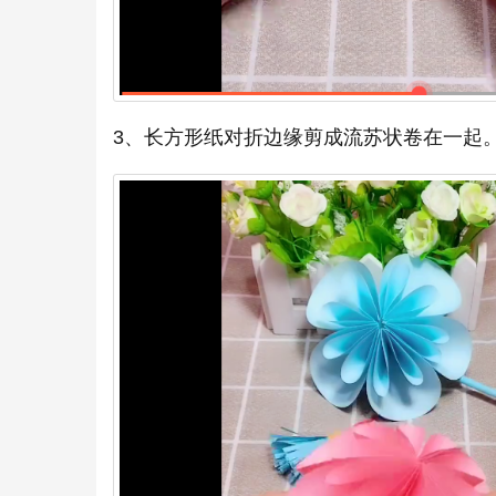
3、长方形纸对折边缘剪成流苏状卷在一起