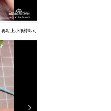
。再粘上小纸棒即可