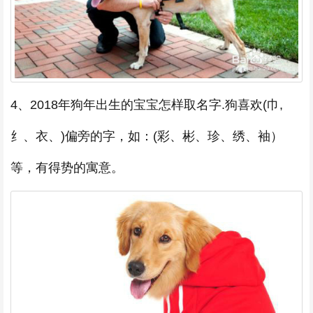
4、2018年狗年出生的宝宝怎样取名字.狗喜欢(巾,
纟、衣、)偏旁的字，如：(彩、彬、珍、绣、袖）
等，有得势的寓意。