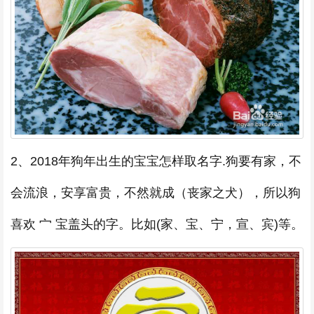
2、2018年狗年出生的宝宝怎样取名字.狗要有家，不
会流浪，安享富贵，不然就成（丧家之犬），所以狗
喜欢 宀 宝盖头的字。比如(家、宝、宁，宣、宾)等。