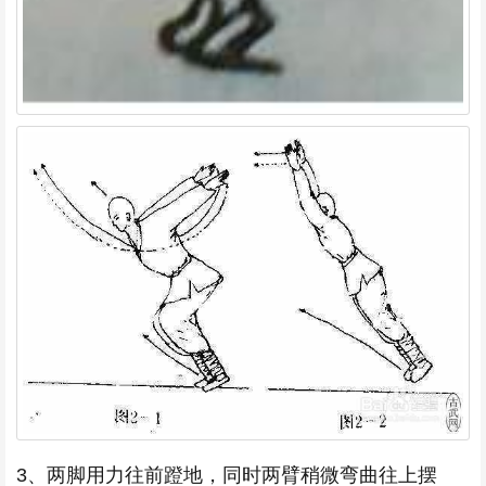
3、两脚用力往前蹬地，同时两臂稍微弯曲往上摆