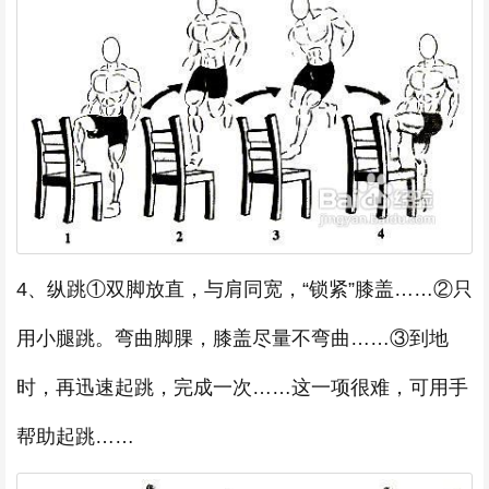
4、纵跳①双脚放直，与肩同宽，“锁紧”膝盖……②只
用小腿跳。弯曲脚腂，膝盖尽量不弯曲……③到地
时，再迅速起跳，完成一次……这一项很难，可用手
帮助起跳……