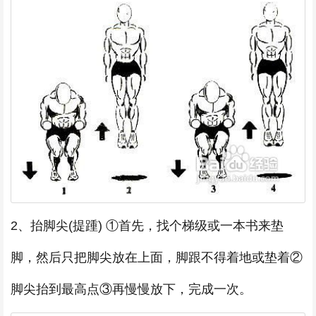
2、抬脚尖(提踵) ①首先，找个梯级或一本书来垫
脚，然后只把脚尖放在上面，脚跟不得着地或垫着②
脚尖抬到最高点③再慢慢放下，完成一次。