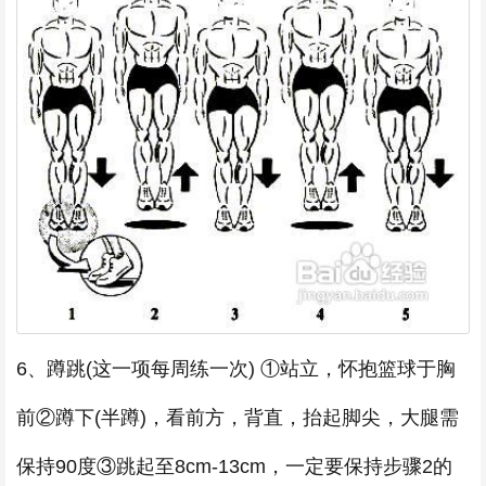
6、蹲跳(这一项每周练一次) ①站立，怀抱篮球于胸
前②蹲下(半蹲)，看前方，背直，抬起脚尖，大腿需
保持90度③跳起至8cm-13cm，一定要保持步骤2的