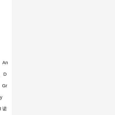
An
尔、D
、Gr
y
l 诺