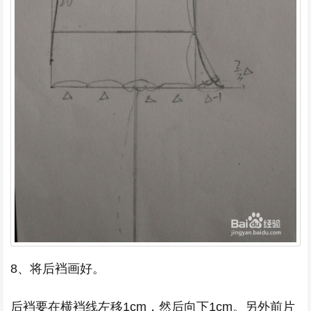
8、将后裆画好。
后裆要在横裆线左移1cm，然后向下1cm。另外前片