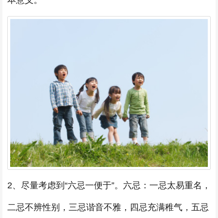
本意义。
2、尽量考虑到“六忌一便于”。六忌：一忌太易重名，
二忌不辨性别，三忌谐音不雅，四忌充满稚气，五忌