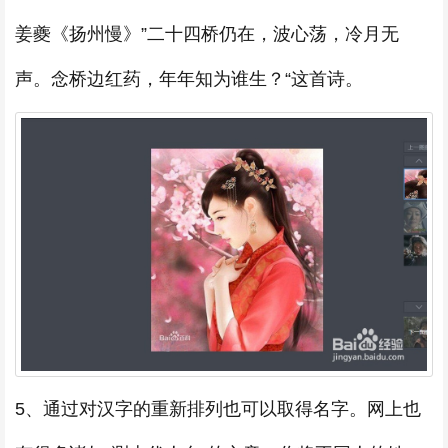
姜夔《扬州慢》”二十四桥仍在，波心荡，冷月无
声。念桥边红药，年年知为谁生？“这首诗。
5、通过对汉字的重新排列也可以取得名字。网上也