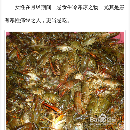
女性在月经期间，忌食生冷寒凉之物，尤其是患
有寒性痛经之人，更当忌吃。