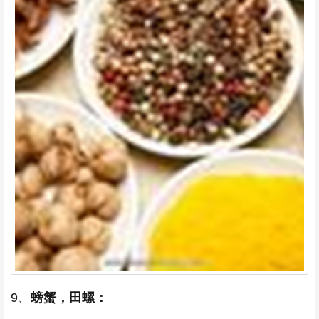
9、
螃蟹，田螺：