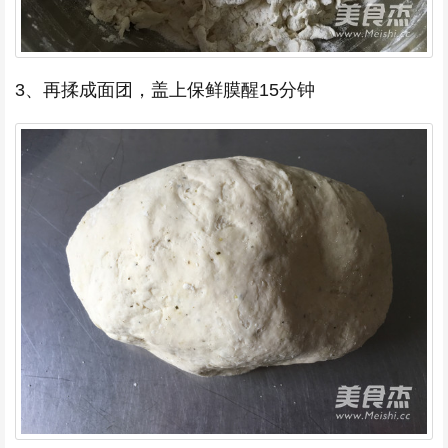
3、再揉成面团，盖上保鲜膜醒15分钟