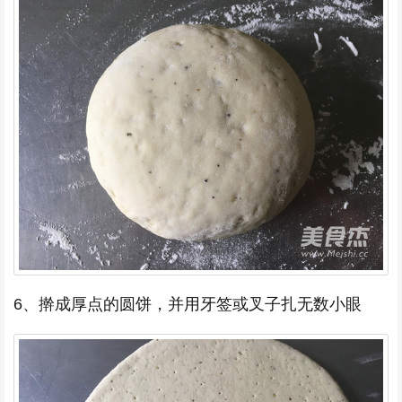
6、擀成厚点的圆饼，并用牙签或叉子扎无数小眼