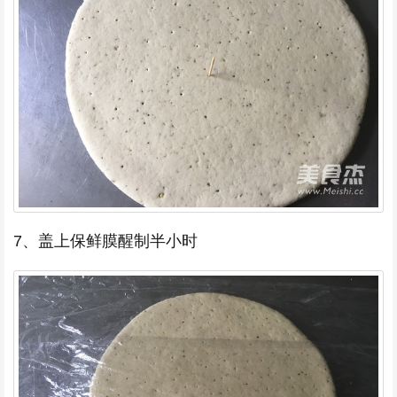
7、盖上保鲜膜醒制半小时