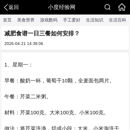
小度经验网
返回
首页
美食营养
游戏数码
手工爱好
生活知识
生活百科
减肥食谱一日三餐如何安排？
2026-04-21 14:38:06
1、星期一：
早餐：酸奶一杯，葡萄干10颗，全麦面包两片。
午餐：芹菜二米粥。
材料：芹菜100克、大米100克、小米100克。
做法：将芹菜洗净，切成小段；大米。小米淘洗干