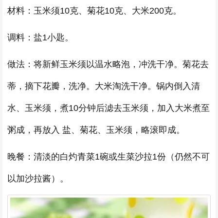
材料：玉米须10克、菊花10克、大米200克。
调料：盐1小匙。
做法：将新鲜玉米须以温水略泡，冲洗干净。菊花去
蒂，摘下花瓣，洗净。大米淘洗干净。锅内倒入清
水、玉米须，煮10分钟后滤去玉米须，加入大米煮至
粥成，再放入 盐、菊花、玉米须，略滚即成。
晚餐：清淡的白灼青菜1碗或生菜沙拉1份（仍然不可
以加沙拉酱）。