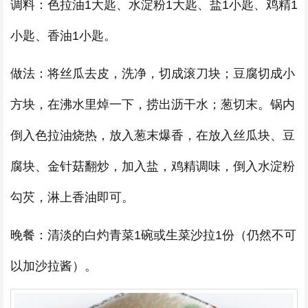
调料：色拉油1大匙、水淀粉1大匙、盐1小匙、鸡精1
小匙、香油1小匙。
做法：将丝瓜去皮，洗净，切成滚刀块；豆腐切成小
方块，在沸水里焯一下，捞出沥干水；葱切末。锅内
倒入色拉油烧热，放入葱末爆香，在放入丝瓜块、豆
腐块、金针菇翻炒，加入盐，鸡精调味，倒入水淀粉
勾芡，淋上香油即可。
晚餐：清淡的白灼青菜1碗或生菜沙拉1份（仍然不可
以加沙拉酱）。