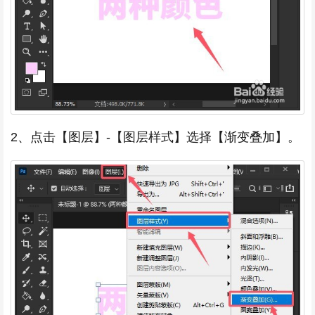
2、点击【图层】-【图层样式】选择【渐变叠加】。