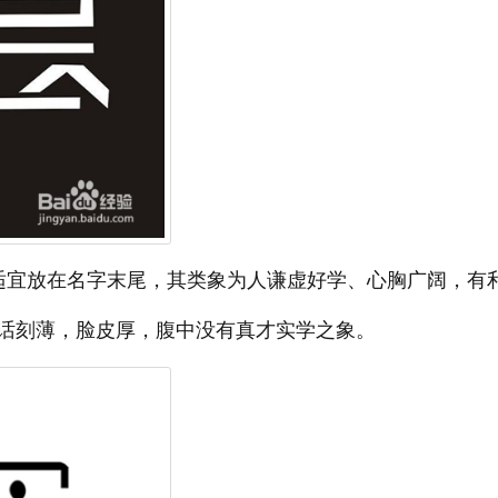
适宜放在名字末尾，其类象为人谦虚好学、心胸广阔，有
话刻薄，脸皮厚，腹中没有真才实学之象。