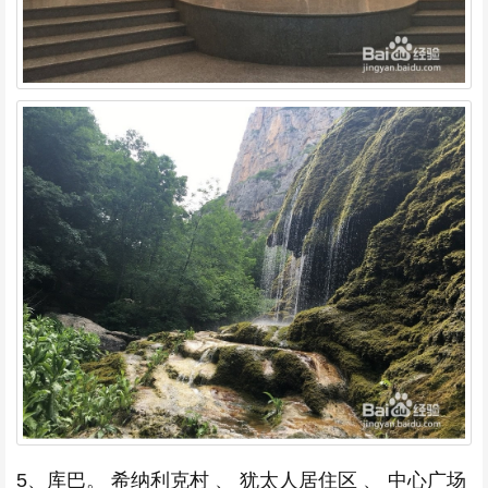
5、库巴。 希纳利克村 、 犹太人居住区 、 中心广场