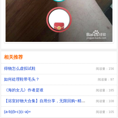
相关推荐
得物怎么虚拟试鞋
阅读量：156
如何处理鞋带毛头？
阅读量：97
《海的女儿》作者是谁
阅读量：185
【浴室好物大合集】自用分享，无限回购~精致女孩必备！
阅读量：108
(a-b)(b-c)(c-a)=
阅读量：105