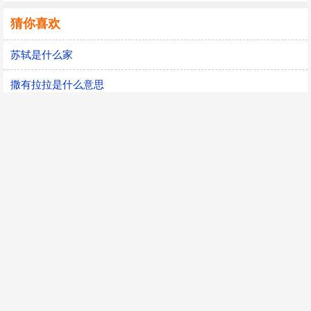
猜你喜欢
苏轼是什么家
撒有拉拉是什么意思
爱乐维复合维生素
注册表是什么
bright什么意思
什么叫丁克
november是什么意思
function是什么意思
近似数是什么意思