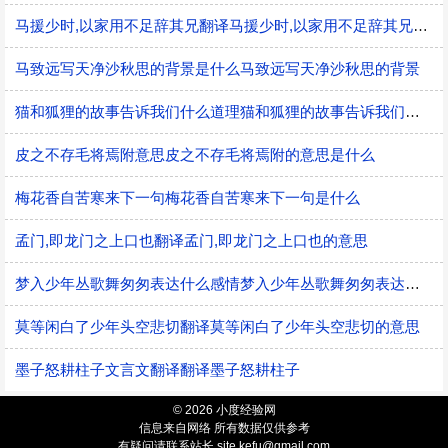
马援少时,以家用不足辞其兄翻译马援少时,以家用不足辞其兄的意思
马致远写天净沙秋思的背景是什么马致远写天净沙秋思的背景
猫和狐狸的故事告诉我们什么道理猫和狐狸的故事告诉我们的道理
皮之不存毛将焉附意思皮之不存毛将焉附的意思是什么
梅花香自苦寒来下一句梅花香自苦寒来下一句是什么
孟门,即龙门之上口也翻译孟门,即龙门之上口也的意思
梦入少年丛歌舞匆匆表达什么感情梦入少年丛歌舞匆匆表达的感情
莫等闲白了少年头空悲切翻译莫等闲白了少年头空悲切的意思
墨子怒耕柱子文言文翻译翻译墨子怒耕柱子
© 2026 小度经验网
信息来自网络 所有数据仅供参考
有疑问请联系站长 site.kefu@gmail.com