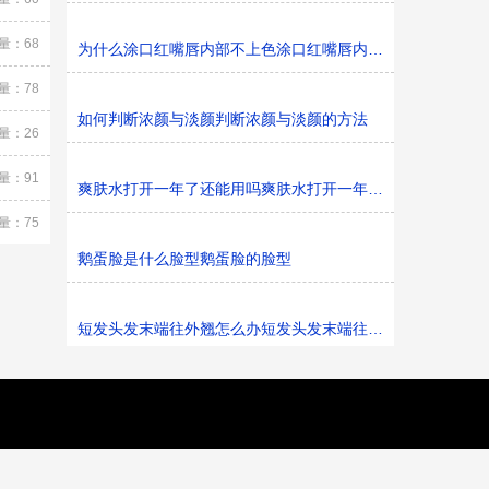
量：68
为什么涂口红嘴唇内部不上色涂口红嘴唇内部不上色的原因
量：78
如何判断浓颜与淡颜判断浓颜与淡颜的方法
量：26
量：91
爽肤水打开一年了还能用吗爽肤水打开一年了还能不能用
量：75
鹅蛋脸是什么脸型鹅蛋脸的脸型
短发头发末端往外翘怎么办短发头发末端往外翘的解决办法