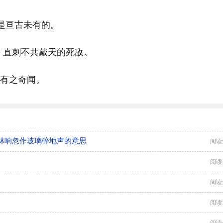
是亘古未有的。
，直刺不共戴天的死敌。
未有之奇闻。
林响忽作玻璃碎地声的意思
阅读
阅读
阅读
阅读