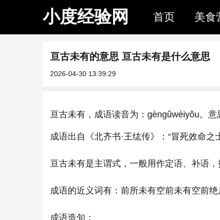
小度经验网
首页
美食
亘古未有的意思 亘古未有是什么意思
2026-04-30 13:39:29
亘古未有，成语读音为：gèngǔwèiyǒ
成语出自《北齐书·王纮传》：“冒死效命之
亘古未有是主谓式，一般用作定语、补语，
成语的近义词有：前所未有空前未有空前绝
成语造句：