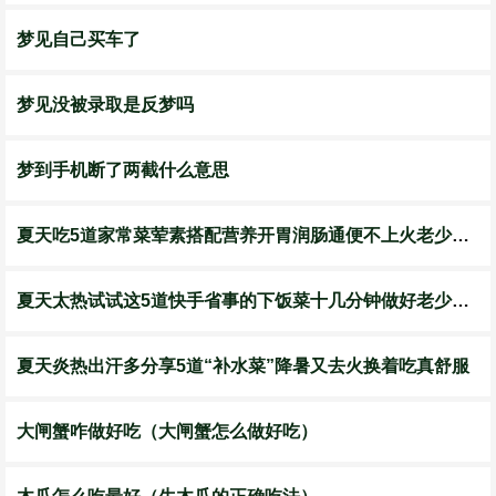
梦见自己买车了
梦见没被录取是反梦吗
梦到手机断了两截什么意思
夏天吃5道家常菜荤素搭配营养开胃润肠通便不上火老少皆宜
夏天太热试试这5道快手省事的下饭菜十几分钟做好老少皆宜
夏天炎热出汗多分享5道“补水菜”降暑又去火换着吃真舒服
大闸蟹咋做好吃（大闸蟹怎么做好吃）