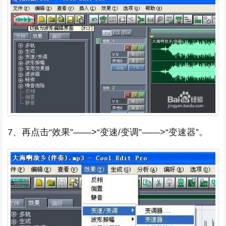
7、再点击“效果”——>“变速/变调”——>“变速器”。