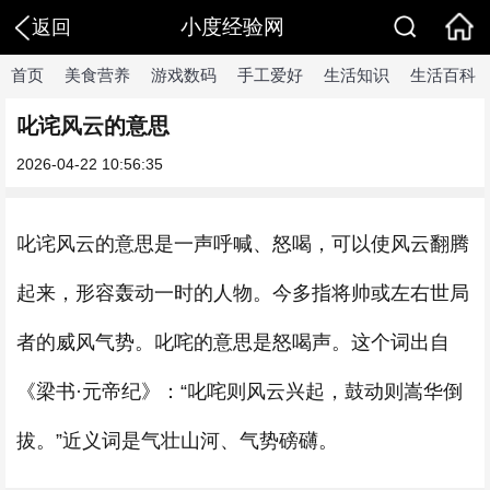
小度经验网
返回
首页
美食营养
游戏数码
手工爱好
生活知识
生活百科
叱诧风云的意思
2026-04-22 10:56:35
叱诧风云的意思是一声呼喊、怒喝，可以使风云翻腾
起来，形容轰动一时的人物。今多指将帅或左右世局
者的威风气势。叱咤的意思是怒喝声。这个词出自
《梁书·元帝纪》：“叱咤则风云兴起，鼓动则嵩华倒
拔。”近义词是气壮山河、气势磅礴。