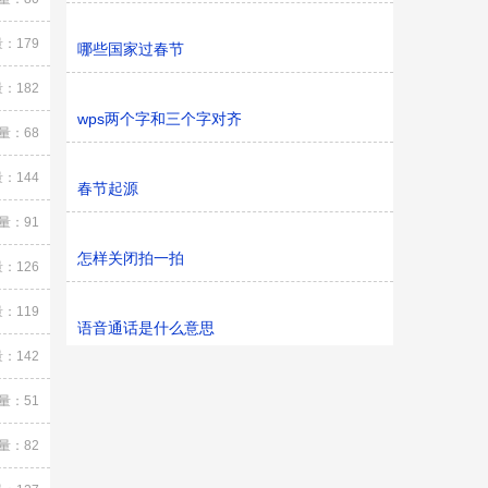
：179
哪些国家过春节
：182
wps两个字和三个字对齐
量：68
：144
春节起源
量：91
怎样关闭拍一拍
：126
：119
语音通话是什么意思
：142
量：51
量：82