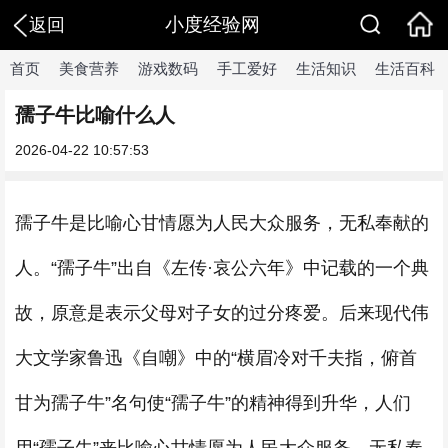
小度经验网
返回
首页
美食营养
游戏数码
手工爱好
生活知识
生活百科
孺子牛比喻什么人
2026-04-22 10:57:53
孺子牛是比喻心甘情愿为人民大众服务，无私奉献的
人。“孺子牛”出自《左传·哀公六年》中记载的一个典
故，原意是表示父母对子女的过分疼爱。后来现代伟
大文学家鲁迅《自嘲》中的“横眉冷对千夫指，俯首
甘为孺子牛”名句使“孺子牛”的精神得到升华，人们