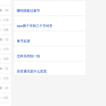
量：60
哪些国家过春节
：179
wps两个字和三个字对齐
：136
量：72
春节起源
：173
怎样关闭拍一拍
：143
量：21
语音通话是什么意思
：115
量：21
：161