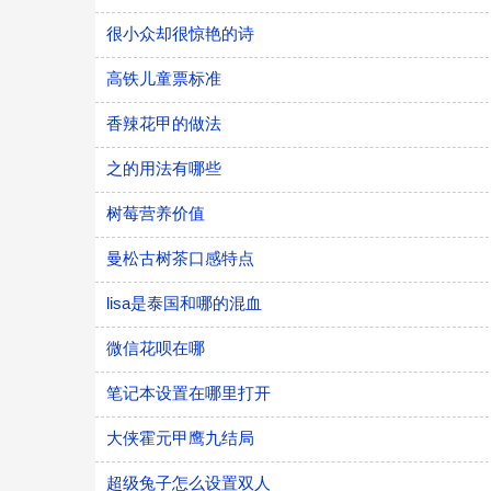
很小众却很惊艳的诗
高铁儿童票标准
香辣花甲的做法
之的用法有哪些
树莓营养价值
曼松古树茶口感特点
lisa是泰国和哪的混血
微信花呗在哪
笔记本设置在哪里打开
大侠霍元甲鹰九结局
超级兔子怎么设置双人