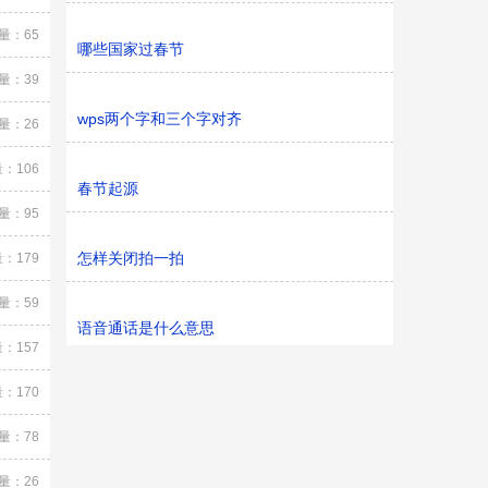
量：65
哪些国家过春节
量：39
wps两个字和三个字对齐
量：26
：106
春节起源
量：95
怎样关闭拍一拍
：179
量：59
语音通话是什么意思
：157
：170
量：78
量：26