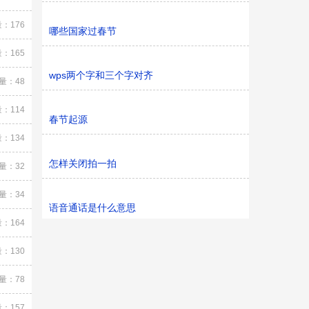
：176
哪些国家过春节
：165
wps两个字和三个字对齐
量：48
：114
春节起源
：134
怎样关闭拍一拍
量：32
量：34
语音通话是什么意思
：164
：130
量：78
：157