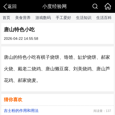
小度经验网
返回
首页
美食营养
游戏数码
手工爱好
生活知识
生活百科
唐山特色小吃
2026-04-22 14:55:58
唐山的特色小吃有棋子烧饼、饹馇、缸炉烧饼、郝家
火烧、戴老二烧鸡、唐山懒豆腐、刘美烧鸡、唐山芦
花鸡、郝家烧麦。
猜你喜欢
吉士粉的作用和用法
阅读量：137