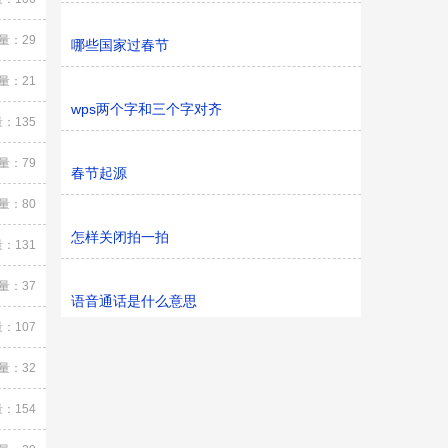
量：29
哪些国家过春节
量：21
wps两个字和三个字对齐
：135
量：79
春节起源
量：80
怎样关闭拍一拍
：131
量：37
语音通话是什么意思
：107
量：32
：154