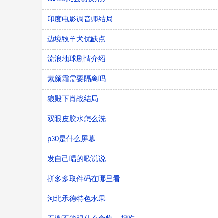
印度电影调音师结局
边境牧羊犬优缺点
流浪地球剧情介绍
素颜霜需要隔离吗
狼殿下肖战结局
双眼皮胶水怎么洗
p30是什么屏幕
发自己唱的歌说说
拼多多取件码在哪里看
河北承德特色水果