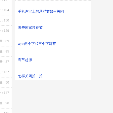
：104
手机淘宝上的悬浮窗如何关闭
：150
哪些国家过春节
：129
量：89
wps两个字和三个字对齐
量：85
春节起源
量：87
：137
怎样关闭拍一拍
量：50
：147
量：98