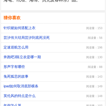
海龟、玳瑁、海绵、贝壳及各种水产品。
猜你喜欢
针织裙如何搭配上衣
阅读量：153
芸汐传大结局芸汐到底死没死
阅读量：56
定速巡航怎么用
阅读量：196
奔跑吧3陈立农是哪一期
阅读量：130
形声字有哪些
阅读量：88
兔死狐悲的故事
阅读量：143
ipad如何取消底部横条
阅读量：149
英伦风的特点是什么
阅读量：148
年假怎么算
阅读量：102