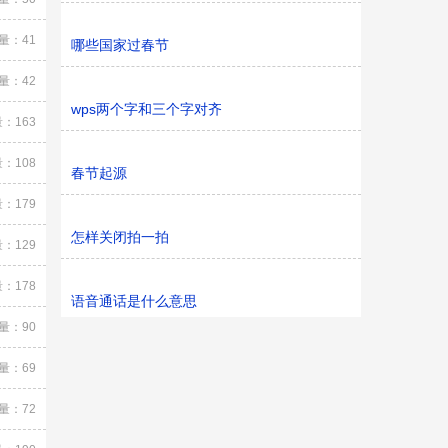
量：41
哪些国家过春节
量：42
wps两个字和三个字对齐
：163
：108
春节起源
：179
怎样关闭拍一拍
：129
：178
语音通话是什么意思
量：90
量：69
量：72