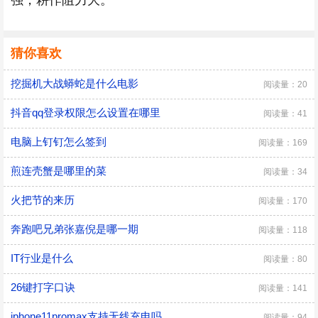
强，耕作阻力大。
猜你喜欢
挖掘机大战蟒蛇是什么电影
阅读量：20
抖音qq登录权限怎么设置在哪里
阅读量：41
电脑上钉钉怎么签到
阅读量：169
煎连壳蟹是哪里的菜
阅读量：34
火把节的来历
阅读量：170
奔跑吧兄弟张嘉倪是哪一期
阅读量：118
IT行业是什么
阅读量：80
26键打字口诀
阅读量：141
iphone11promax支持无线充电吗
阅读量：94