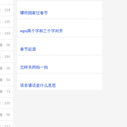
：154
哪些国家过春节
：135
wps两个字和三个字对齐
：169
量：58
春节起源
：164
怎样关闭拍一拍
量：26
量：54
语音通话是什么意思
量：73
：105
量：58
：121