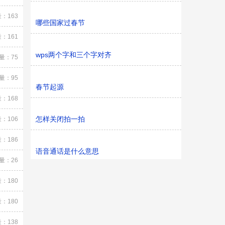
：163
哪些国家过春节
：161
wps两个字和三个字对齐
量：75
量：95
春节起源
：168
怎样关闭拍一拍
：106
：186
语音通话是什么意思
量：26
：180
：180
：138