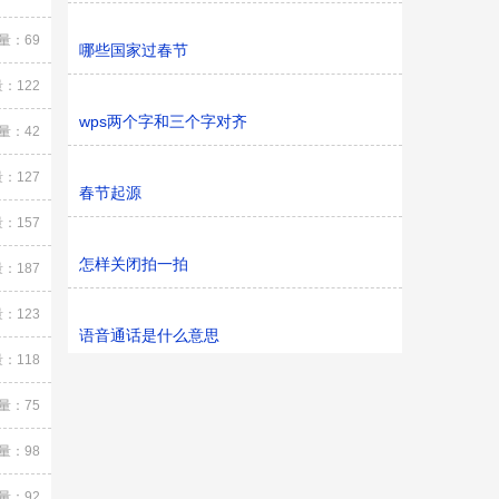
量：69
哪些国家过春节
：122
wps两个字和三个字对齐
量：42
：127
春节起源
：157
怎样关闭拍一拍
：187
：123
语音通话是什么意思
：118
量：75
量：98
量：92