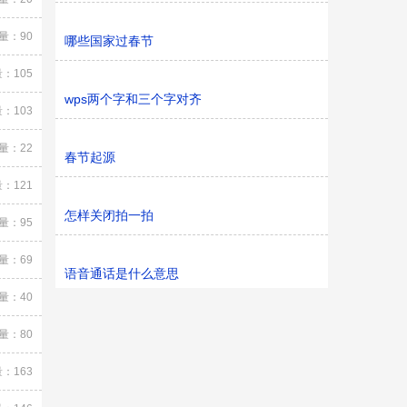
量：90
哪些国家过春节
：105
wps两个字和三个字对齐
：103
量：22
春节起源
：121
怎样关闭拍一拍
量：95
量：69
语音通话是什么意思
量：40
量：80
：163