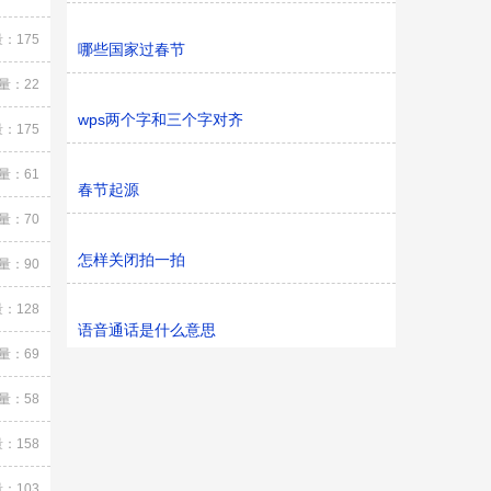
：175
哪些国家过春节
量：22
wps两个字和三个字对齐
：175
量：61
春节起源
量：70
怎样关闭拍一拍
量：90
：128
语音通话是什么意思
量：69
量：58
：158
：103