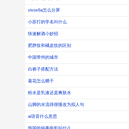
vivox6a怎么分屏
小苏打的学名叫什么
快速解酒小妙招
肥胖纹和橘皮纹的区别
中国带州的城市
白裤子搭配方法
葛花怎么晒干
粉水是乳液还是爽肤水
山脚的水流得很慢改为拟人句
ai语音什么意思
韩国的病毒电影叫什么