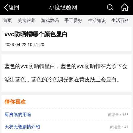
小度经验网
返回
首页
美食营养
游戏数码
手工爱好
生活知识
生活百科
vvc防晒帽哪个颜色显白
2026-04-22 10:41:20
蓝色的vvc防晒帽显白，蓝色的vvc防晒帽在光照下会
滤出蓝色，蓝色的冷色调光照在黄皮肤上会显白。
猜你喜欢
厨房纸的用途
阅读量：166
天衣无缝剧情介绍
阅读量：47