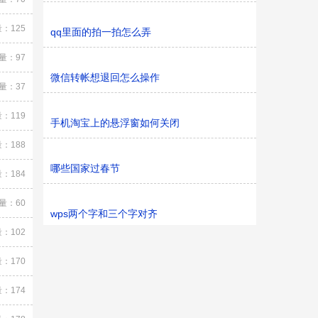
：125
qq里面的拍一拍怎么弄
量：97
微信转帐想退回怎么操作
量：37
：119
手机淘宝上的悬浮窗如何关闭
：188
哪些国家过春节
：184
量：60
wps两个字和三个字对齐
：102
：170
：174