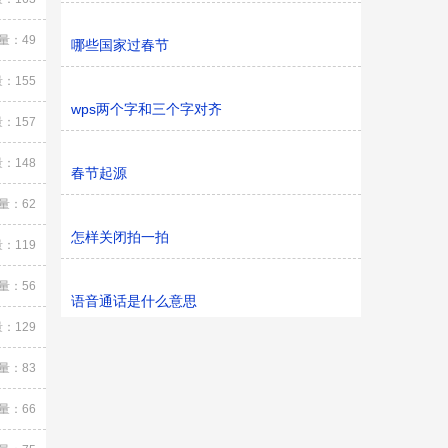
量：49
哪些国家过春节
：155
wps两个字和三个字对齐
：157
：148
春节起源
量：62
怎样关闭拍一拍
：119
量：56
语音通话是什么意思
：129
量：83
量：66