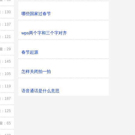
：130
哪些国家过春节
：137
wps两个字和三个字对齐
：121
量：29
春节起源
：145
怎样关闭拍一拍
：105
：119
语音通话是什么意思
：187
：125
量：65