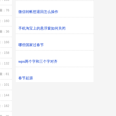
量：76
微信转帐想退回怎么操作
：160
手机淘宝上的悬浮窗如何关闭
量：36
：166
哪些国家过春节
：158
wps两个字和三个字对齐
：132
量：81
春节起源
：101
：144
：182