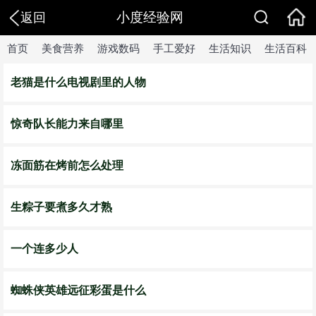
小度经验网
返回
首页
美食营养
游戏数码
手工爱好
生活知识
生活百科
老猫是什么电视剧里的人物
惊奇队长能力来自哪里
冻面筋在烤前怎么处理
生粽子要煮多久才熟
一个连多少人
蜘蛛侠英雄远征彩蛋是什么