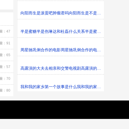
向阳而生是滚蛋吧肿瘤君吗向阳而生是不是滚蛋吧肿瘤君
半是蜜糖半是伤琳达和杜磊什么关系半是蜜糖半是伤琳达和
量：47
量：91
周星驰巩俐合作的电影周星驰巩俐合作的电影是什么
量：65
量：57
高露演的大夫去相亲和交警电视剧高露演的大夫去和交警相
量：70
我和我的家乡第一个故事是什么我和我的家乡的第一个故事
量：80