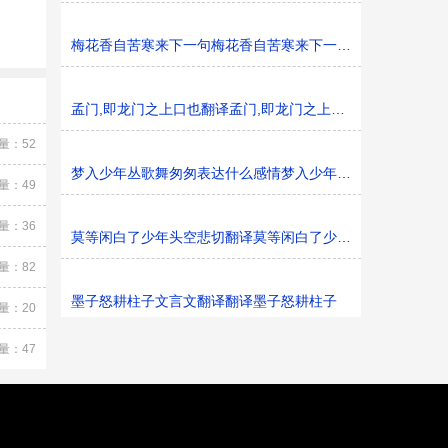
梅花香自苦寒来下一句梅花香自苦寒来下一句是什么
孟门,即龙门之上口也翻译孟门,即龙门之上口也的意思
量：52
梦入少年丛歌舞匆匆表达什么感情梦入少年丛歌舞匆匆表达
量：49
量：36
莫等闲白了少年头空悲切翻译莫等闲白了少年头空悲切的意
量：82
墨子怒耕柱子文言文翻译翻译墨子怒耕柱子
量：20
量：47