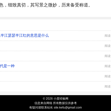
色，细致真切，其写景之微妙，历来备受称道。
,半江瑟瑟半江红的意思是什么
阅读
阅读
阅读
古代是一种
阅读
阅读
阅读
© 2026 小度经验网
信息来自网络 所有数据仅供参考
有疑问请联系站长 site.kefu@gmail.com