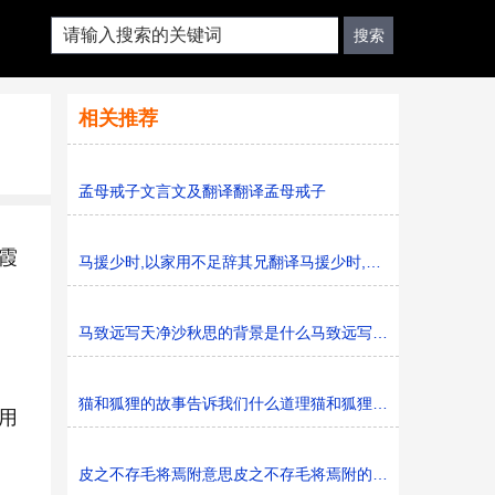
相关推荐
孟母戒子文言文及翻译翻译孟母戒子
霞
马援少时,以家用不足辞其兄翻译马援少时,以家用不足辞其兄
马致远写天净沙秋思的背景是什么马致远写天净沙秋思的背
猫和狐狸的故事告诉我们什么道理猫和狐狸的故事告诉我们
用
皮之不存毛将焉附意思皮之不存毛将焉附的意思是什么