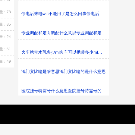
量：78
停电后来电wifi不能用了是怎么回事停电后来电wifi不能用了
量：85
专业调配和定向调配什么意思专业调配和定向调配的意思
量：24
量：61
火车携带水乳多少ml火车可以携带多少ml水乳
量：49
鸿门宴比喻是啥意思鸿门宴比喻的是什么意思
医院挂号特需号什么意思医院挂号特需号的意思